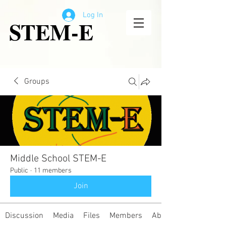
Log In
STEM-E
Groups
Middle School STEM-E
Public
·
11 members
Join
Discussion
Media
Files
Members
About